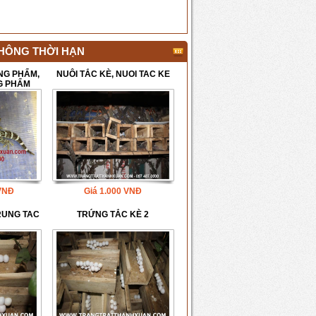
KHÔNG THỜI HẠN
NG PHẨM,
NUÔI TẮC KÈ, NUOI TAC KE
G PHẨM
VNĐ
Giá
1.000
VNĐ
RUNG TAC
TRỨNG TẮC KÈ 2