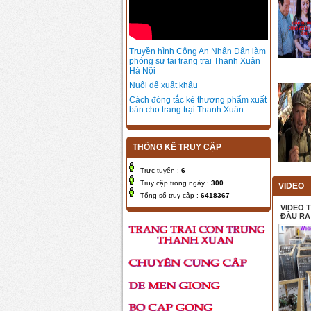
Truyền hình Công An Nhân Dân làm
phóng sự tại trang trại Thanh Xuân
Hà Nội
Nuôi dế xuất khẩu
Cách đóng tắc kè thương phẩm xuất
bán cho trang trại Thanh Xuân
THỐNG KÊ TRUY CẬP
Trực tuyến :
6
Truy cập trong ngày :
300
VIDEO
Tổng số truy cập :
6418367
VIDEO 
ĐẦU RA