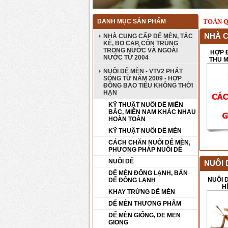
BỌ CẠP
- BAO TIÊU ĐẦU RA LÂU NĂM TRÊN TOÀN
DANH MỤC SẢN PHẨM
NHÀ C
NHÀ CUNG CẤP DẾ MÈN, TẮC
KÈ, BỌ CẠP, CÔN TRÙNG
TRONG NƯỚC VÀ NGOÀI
HỢP 
NƯỚC TỪ 2004
THU MU
NUÔI DẾ MÈN - VTV2 PHÁT
SÓNG TỪ NĂM 2009 - HỢP
ĐỒNG BAO TIÊU KHÔNG THỜI
HẠN
KỸ THUẬT NUÔI DẾ MIỀN
BẮC, MIỀN NAM KHÁC NHAU
HOÀN TOÀN
KỸ THUẬT NUÔI DẾ MÈN
CÁCH CHĂN NUÔI DẾ MÈN,
PHƯƠNG PHÁP NUÔI DẾ
NUÔI DẾ
NUÔI 
DẾ MÈN ĐÔNG LẠNH, BÁN
NUÔI 
DẾ ĐÔNG LẠNH
H
KHAY TRỨNG DẾ MÈN
DẾ MÈN THƯƠNG PHẨM
DẾ MÈN GIỐNG, DE MEN
GIONG