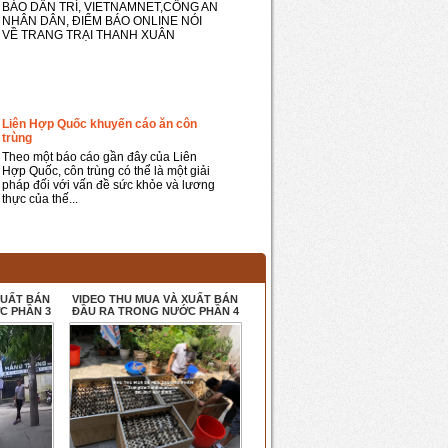
BÁO DÂN TRÍ, VIETNAMNET,CÔNG AN
NHÂN DÂN, ĐIỂM BÁO ONLINE NÓI
VỀ TRANG TRẠI THANH XUÂN
Liên Hợp Quốc khuyến cáo ăn côn
trùng
Theo một báo cáo gần đây của Liên
Hợp Quốc, côn trùng có thể là một giải
pháp đối với vấn đề sức khỏe và lương
thực của thế...
XUẤT BÁN
VIDEO THU MUA VÀ XUẤT BÁN
C PHẦN 3
ĐẦU RA TRONG NƯỚC PHẦN 4