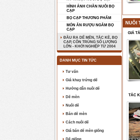
HÌNH ẢNH CHĂN NUÔI BỌ
CẠP
BỌ CẠP THƯƠNG PHẨM
NUÔI 
MÓN ĂN RƯỢU NGÂM BỌ
CẠP
GIÁ T
ĐẦU RA DẾ MÈN, TẮC KÈ, BỌ
CẠP, CÔN TRÙNG SỐ LƯỢNG
LỚN - KHỞI NGHIỆP TỪ 2004
DANH MỤC TIN TỨC
Tư vấn
Giá khay trứng dế
Hướng dẫn nuôi dế
TẮC K
Dế mèn
Nuôi dế
Bán dế mèn
Cách nuôi dế
Giá bán dế mèn giống
Dế giống