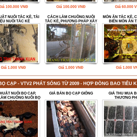
Giá
100.000
VNĐ
Giá
100.000
VNĐ
Giá
60.000
V
UẬT NUÔI TẮC KÈ, TÀI
CÁCH LÀM CHUỒNG NUÔI
MÓN ĂN TẮC KÈ, 
IỆU NUÔI TẮC KÈ
TẮC KÈ, PHƯƠNG PHÁP XÂY
BIẾN MÓN ĂN 
CHUỒNG NUÔI TẮC KÈ
Giá
1.000
VNĐ
Giá
1.000
VNĐ
Giá
1.000
V
BỌ CẠP - VTV2 PHÁT SÓNG TỪ 2009 - HỢP ĐỒNG BAO TIÊU
HUẬT NUÔI BỌ CẠP,
GIÁ BÁN BỌ CẠP GIỐNG
GIÁ THU MUA 
LÀM CHUỒNG NUÔI BỌ
THƯƠNG P
CẠP