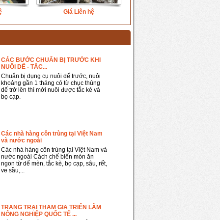
ệ
Giá Liên hệ
CÁC BƯỚC CHUẨN BỊ TRƯỚC KHI
NUÔI DẾ - TẮC...
Chuẩn bị dụng cụ nuôi dế trước, nuôi
khoảng gần 1 tháng có từ chục thùng
dế trở lên thì mới nuôi được tắc kè và
bọ cạp.
Các nhà hàng côn trùng tại Việt Nam
và nước ngoài
Các nhà hàng côn trùng tại Việt Nam và
nước ngoài Cách chế biến món ăn
ngon từ dế mèn, tắc kè, bọ cạp, sâu, rết,
ve sầu,...
TRANG TRẠI THAM GIA TRIỂN LÃM
NÔNG NGHIỆP QUỐC TẾ ...