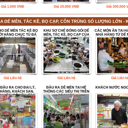
Giá
1.000
VNĐ
Giá
20.000
VNĐ
Giá
300.000
A DẾ MÈN, TẮC KÈ, BỌ CẠP, CÔN TRÙNG SỐ LƯỢNG LỚN - K
O DẾ MÈN TÁC KÈ BỌ
KHU SƠ CHẾ ĐÓNG GÓI DẾ
CÁC MÓN ĂN TẠI 
ỚI HÀNG CHỤC TỦ ĐÁ
MÈN, TẮC KÈ, BỌ CẠP CỦA
NHÀ HÀNG TỪ DẾ 
CÔNG NGHIỆP
TRANG TRẠI THANH XUÂN
KÈ - BỌ C
Giá Liên hệ
Giá Liên hệ
Giá Liên h
ĐẦU RA CHO ĐẠI LÝ,
ĐẦU RA DẾ MÈN TẠI HỆ
KHÁCH NƯỚC NGOÀ
HÀNG, KHÁCH SẠN,
THỐNG CÁC SIÊU THỊ TRÊN
THUỐC: DẾ MÈN, TẮC
CẢ NƯỚC
KÈ, BỌ CẠP