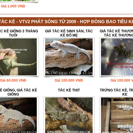
Giá
1.000
VNĐ
TẮC KÈ - VTV2 PHÁT SÓNG TỪ 2009 - HỢP ĐỒNG BAO TIÊU 
ẮC KÈ GIỐNG 3 THÁNG
GIÁ TẮC KÈ SINH SẢN, TẮC
GIÁ TẮC KÈ THƯƠ
TUỔI
KÈ BỐ MẸ
TẮC KÈ THƯƠN
Giá
60.000
VNĐ
Giá
100.000
VNĐ
Giá
100.000
È GIỐNG, GIÁ TẮC KÈ
TẮC KÈ THỊT
TRỨNG TẮC KÈ, T
GIỐNG
KE