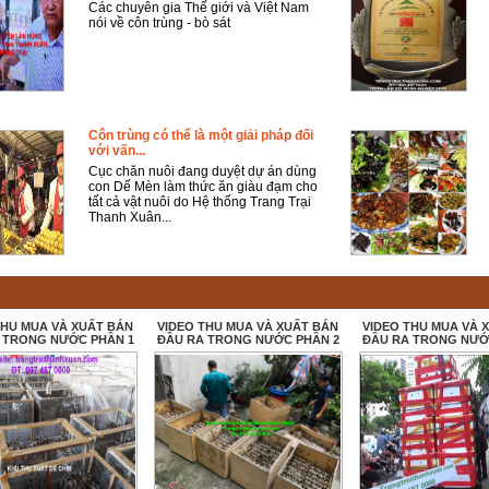
Các chuyên gia Thế giới và Việt Nam
nói về côn trùng - bò sát
Côn trùng có thể là một giải pháp đối
với vấn...
Cục chăn nuôi đang duyệt dự án dùng
con Dế Mèn làm thức ăn giàu đạm cho
tất cả vật nuôi do Hệ thống Trang Trại
Thanh Xuân...
THU MUA VÀ XUẤT BÁN
VIDEO THU MUA VÀ XUẤT BÁN
VIDEO THU MUA VÀ 
 TRONG NƯỚC PHẦN 1
ĐẦU RA TRONG NƯỚC PHẦN 2
ĐẦU RA TRONG NƯỚ