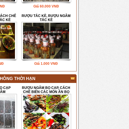
NĐ
Giá
60.000
VNĐ
CÁCH CHẾ
RƯỢU TẮC KÈ, RƯỢU NGÂM
TẮC KÈ
TẮC KÈ
NĐ
Giá
1.000
VNĐ
 KHÔNG THỜI HẠN
BỌ CẠP
RƯỢU NGÂM BỌ CẠP, CÁCH
HẨM
CHẾ BIẾN CÁC MÓN ĂN BỌ
CẠP