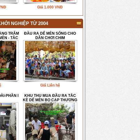
VNĐ
Giá
1.000
VNĐ
HỞI NGHIỆP TỪ 2004
HÀNG TRĂM
ĐẦU RA DẾ MÈN SỐNG CHO
MÈN - TẮC
DÂN CHƠI CHIM
ẠP
ệ
Giá Liên hệ
I-PHẦN I
KHU THU MUA ĐẦU RA TẮC
KÈ DẾ MÈN BỌ CẠP THƯƠNG
PHẨM