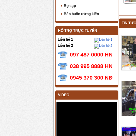
Bọ cạp
Bán buôn trứng kiến
TIN TỨ
HỖ TRỢ TRỰC TUYẾN
Liên hệ 1
Liên hệ 2
097 487 0000 HN
038 995 8888 HN
0945 370 300 NĐ
VIDEO