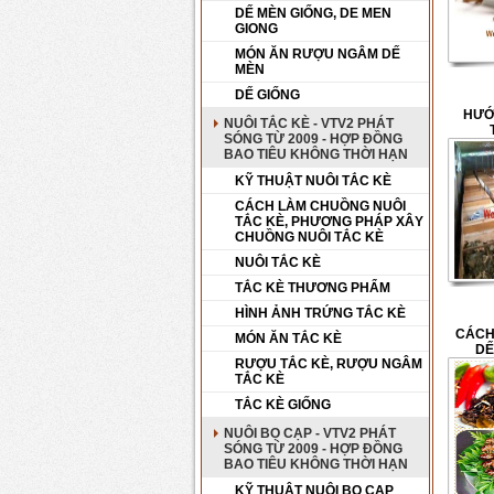
DẾ MÈN GIỐNG, DE MEN
GIONG
MÓN ĂN RƯỢU NGÂM DẾ
MÈN
DẾ GIỐNG
HƯỚ
NUÔI TẮC KÈ - VTV2 PHÁT
SÓNG TỪ 2009 - HỢP ĐỒNG
BAO TIÊU KHÔNG THỜI HẠN
KỸ THUẬT NUÔI TẮC KÈ
CÁCH LÀM CHUỒNG NUÔI
TẮC KÈ, PHƯƠNG PHÁP XÂY
CHUỒNG NUÔI TẮC KÈ
NUÔI TẮC KÈ
TẮC KÈ THƯƠNG PHẨM
HÌNH ẢNH TRỨNG TẮC KÈ
CÁCH
MÓN ĂN TẮC KÈ
DẾ
RƯỢU TẮC KÈ, RƯỢU NGÂM
TẮC KÈ
TẮC KÈ GIỐNG
NUÔI BỌ CẠP - VTV2 PHÁT
SÓNG TỪ 2009 - HỢP ĐỒNG
BAO TIÊU KHÔNG THỜI HẠN
KỸ THUẬT NUÔI BỌ CẠP