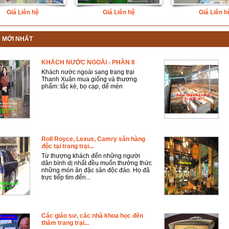
Giá Liên hệ
Giá Liên hệ
Giá Liên h
C MỚI NHẤT
KHÁCH NƯỚC NGOÀI - PHẦN II
Khách nước ngoài sang trang trại
Thanh Xuân mua giống và thương
phẩm: tắc kè, bọ cạp, dế mèn
Roll Royce, Lexus, Camry săn hàng
độc tại trang trại...
Từ thượng khách đến những người
dân bình dị nhất đều muốn thưởng thức
những món ăn đặc sản độc đáo. Họ đã
trực tiếp tìm đến...
Các giáo sư, các nhà khoa học đến
thăm trang trại...