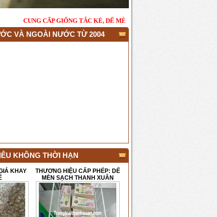
IỐNG
TẮC KÈ, DẾ MÈN, BỌ CẠP
- BAO TIÊU ĐẦU RA LÂU 
ỚC VÀ NGOÀI NƯỚC TỪ 2004
TIÊU KHÔNG THỜI HẠN
GIÁ KHAY
THƯƠNG HIỆU CẤP PHÉP: DẾ
Ế
MÈN SẠCH THANH XUÂN