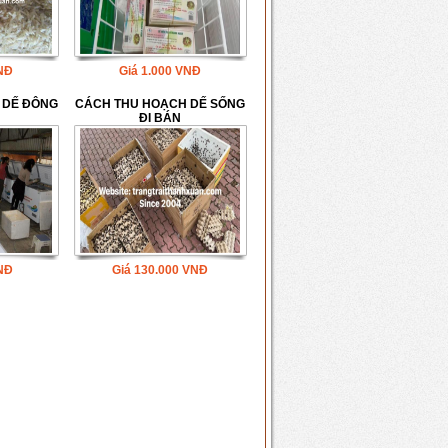
NĐ
Giá
1.000
VNĐ
 DẾ ĐÔNG
CÁCH THU HOẠCH DẾ SỐNG
ĐI BÁN
NĐ
Giá
130.000
VNĐ