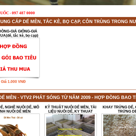
 QUỐC - 097 487 0000
CUNG CẤP G
UNG CẤP DẾ MÈN, TẮC KÈ, BỌ CẠP, CÔN TRÙNG TRONG NƯ
ĐỒNG-GIÁ GIỐNG-GIÁ
A(dế, tắc kè, bọ cạp)
Giá
1.000
VNĐ
DẾ MÈN - VTV2 PHÁT SÓNG TỪ NĂM 2009 - HỢP ĐỒNG BAO 
DẾ, NGHỀ NUÔI DẾ, MÔ
KỸ THUẬT NUÔI DẾ MÈN, TÀI
KHAY TRỨNG DẾ, 
ÌNH NUÔI DẾ MÈN
LIỆU NUÔI DẾ, KY THUAT
TRỨNG D
NUOI DE MEN