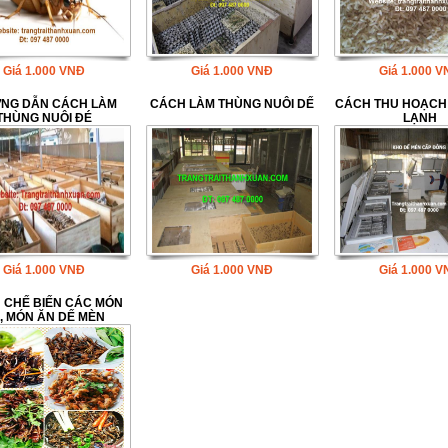
Giá
1.000
VNĐ
Giá
1.000
VNĐ
Giá
1.000
V
NG DẪN CÁCH LÀM
CÁCH LÀM THÙNG NUÔI DẾ
CÁCH THU HOẠCH
THÙNG NUÔI ĐÉ
LẠNH
Giá
1.000
VNĐ
Giá
1.000
VNĐ
Giá
1.000
V
 CHẾ BIẾN CÁC MÓN
, MÓN ĂN DẾ MÈN