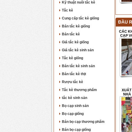
Kỹ thuật nuôi tắc kè
Tắc kè
Cung cấp tắc kè giống
ĐẦU R
Bán tắc kè giống
CÁC KH
Bán tắc kè
CẠP V
Giá tắc kè giống
Giá tắc kè sinh sản
Tắc kè giống
Bán tắc kè sinh sản
Bán tắc kè thịt
Rượu tắc kè
Tắc kè thương phẩm
XUẤT 
NHÀ 
tắc kè sinh sản
NHÀ 
Bọ cạp sinh sản
Bọ cạp giống
Bán bọ cạp thương phẩm
Bán bọ cạp giống