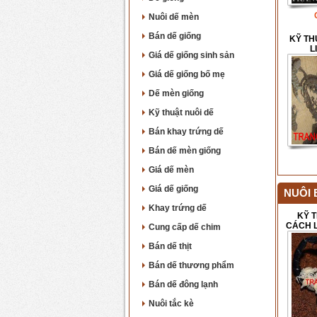
Nuôi dế mèn
Bán dế giống
KỸ TH
L
Giá dế giống sinh sản
Giá dế giống bố mẹ
Dế mèn giống
Kỹ thuật nuôi dế
Bán khay trứng dế
Bán dế mèn giống
Giá dế mèn
Giá dế giống
NUÔI 
Khay trứng dế
KỸ T
CÁCH 
Cung cấp dế chim
Bán dế thịt
Bán dế thương phẩm
Bán dế đông lạnh
Nuôi tắc kè