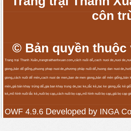
Trang trại Thanh Xu
côn tr
© Bản quyền thuộc v
,
,
,
,
,
Trang trại Thanh Xuân
trangtraithanhxuan.com
cách nuôi dế
cach nuoi de
nuoi de
nu
,
,
,
,
,
giong
bán dế giống
phuong phap nuoi de
phương pháp nuôi dế
huong dan nuoi de
hướ
,
,
,
,
,
giong
cách nuôi dế mèn
cach nuoi de men
ban de men giong
bán dế mèn giống
bán 
,
,
,
,
,
,
mèn
giá bán khay trứng dế
gia ban khay trung de
tac ke
tắc kè
tac ke giong
tắc kè gi
,
,
,
,
,
kè
mô hình nuôi tắc kè
nuôi bọ cạp
cách nuôi bọ cạp
mô hình nuôi bọ cạp
giá bọ cạp g
Developed by
OWF 4.9.6
INGA Co.