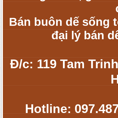
Bán buôn dế sống tớ
đại lý bán d
Đ/c: 119 Tam Trin
H
Hotline:
097.48