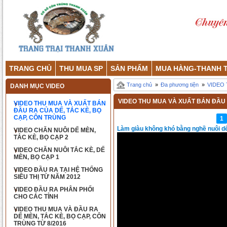
TRANG CHỦ
THU MUA SP
SẢN PHẨM
MUA HÀNG-THANH 
Trang chủ
»
Đa phương tiện
»
VIDEO 
DANH MỤC VIDEO
VIDEO THU MUA VÀ XUẤT BÁN ĐẦU 
VIDEO THU MUA VÀ XUẤT BÁN
ĐẦU RA CỦA DẾ, TẮC KÈ, BỌ
CẠP, CÔN TRÙNG
1
Làm giàu không khó bằng nghề nuôi d
VIDEO CHĂN NUÔI DẾ MÈN,
TẮC KÈ, BỌ CẠP 2
VIDEO CHĂN NUÔI TẮC KÈ, DẾ
MÈN, BỌ CẠP 1
VIDEO ĐẦU RA TẠI HỆ THỐNG
SIÊU THỊ TỪ NĂM 2012
VIDEO ĐẦU RA PHÂN PHỐI
CHO CÁC TỈNH
VIDEO THU MUA VÀ ĐẦU RA
DẾ MÈN, TẮC KÈ, BỌ CẠP, CÔN
TRÙNG TỪ 8/2016