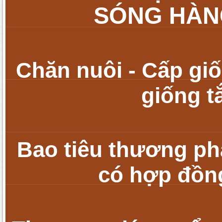
SÓNG HÀNG
Chăn nuôi - Cấp giố
giống t
Bao tiêu thương ph
có h
ợp đồng