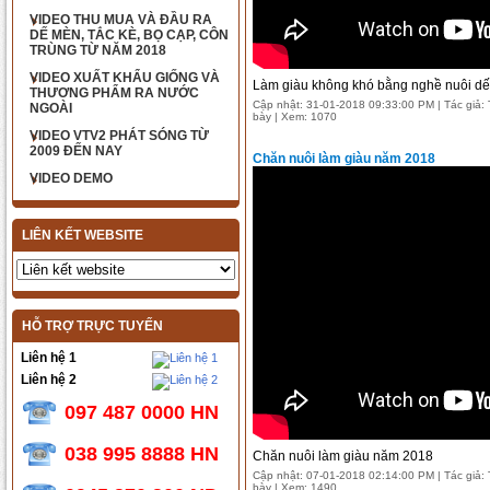
VIDEO THU MUA VÀ ĐẦU RA
DẾ MÈN, TẮC KÈ, BỌ CẠP, CÔN
TRÙNG TỪ NĂM 2018
VIDEO XUẤT KHẨU GIỐNG VÀ
Làm giàu không khó bằng nghề nuôi d
THƯƠNG PHẨM RA NƯỚC
Cập nhật: 31-01-2018 09:33:00 PM | Tác giả: T
NGOÀI
bày | Xem: 1070
VIDEO VTV2 PHÁT SÓNG TỪ
2009 ĐẾN NAY
Chăn nuôi làm giàu năm 2018
VIDEO DEMO
LIÊN KẾT WEBSITE
HỖ TRỢ TRỰC TUYẾN
Liên hệ 1
Liên hệ 2
097 487 0000 HN
038 995 8888 HN
Chăn nuôi làm giàu năm 2018
Cập nhật: 07-01-2018 02:14:00 PM | Tác giả: T
Tắc kè
bày | Xem: 1490