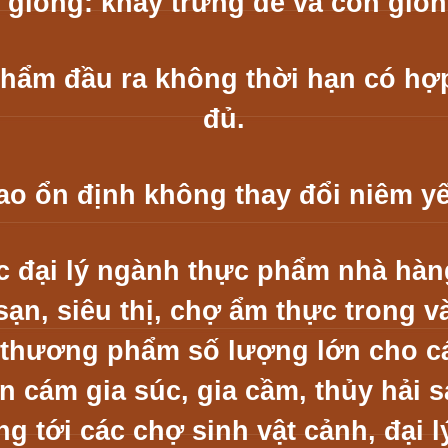
 giống: khay trứng dế và con giống
hẩm đầu ra không thời hạn có h
ợ
đủ.
o ổn định không thay đổi niêm yế
c đại lý ngành thực phẩm nhà hàn
sạn, siêu thị, chợ ẩm thực trong v
thương phẩm số lượng lớn cho cá
n cám gia súc, gia cầm, thủy hải s
g tới các chợ sinh vật cảnh, đại l