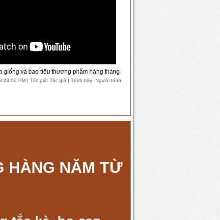
ấp giống và bao tiêu thương phẩm hàng tháng
23:00 PM | Tác giả: Tác giả | Trình bày: Người trình
G HÀNG NĂM TỪ