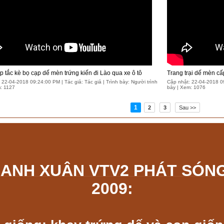
 tắc kè bọ cạp dế mèn trứng kiến đi Lào qua xe ô tô
Trang trại dế mèn c
 22-04-2018 09:24:00 PM | Tác giả: Tác giả | Trình bày: Người trình
Cập nhật: 22-04-2018 09:
: 1127
bày | Xem: 1076
1
2
3
Sau >>
HANH XUÂN
VTV2 PHÁT SÓN
2009: