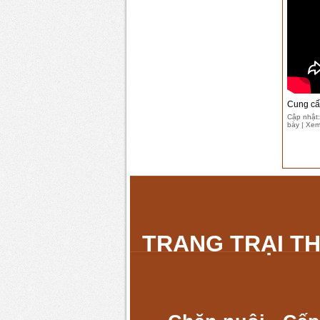
Cung cấp
Cập nhật:
bày | Xem
TRANG TRẠI T