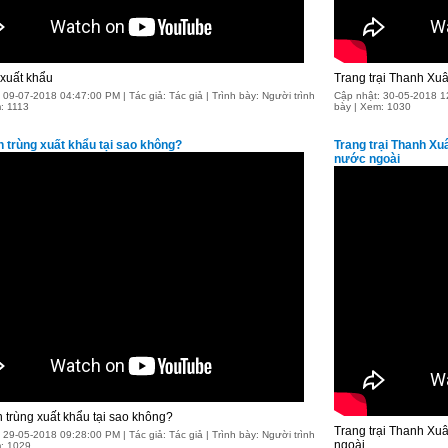
 xuất khẩu
Trang trại Thanh Xuâ
 09-07-2018 04:47:00 PM | Tác giả: Tác giả | Trình bày: Người trình
Cập nhật: 30-05-2018 12:
: 1113
bày | Xem: 1030
n trùng xuất khẩu tại sao không?
Trang trại Thanh Xu
nước ngoài
 trùng xuất khẩu tại sao không?
Trang trại Thanh Xuâ
 29-05-2018 09:28:00 PM | Tác giả: Tác giả | Trình bày: Người trình
ngoài
m: 1029