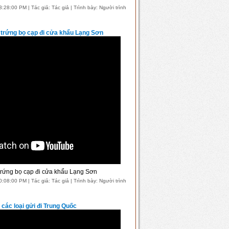
28:00 PM | Tác giả: Tác giả | Trình bày: Người trình
ế trứng bọ cạp đi cửa khẩu Lạng Sơn
 trứng bọ cạp đi cửa khẩu Lạng Sơn
08:00 PM | Tác giả: Tác giả | Trình bày: Người trình
 các loại gửi đi Trung Quốc