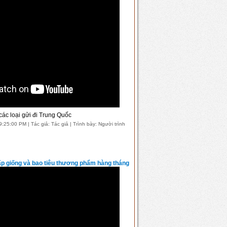
các loại gửi đi Trung Quốc
25:00 PM | Tác giả: Tác giả | Trình bày: Người trình
ấp giống và bao tiêu thương phẩm hàng tháng