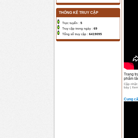
THỐNG KÊ TRUY CẬP
Trực tuyến :
5
Truy cập trong ngày :
69
Tổng số truy cập :
6419095
Trang tr
phẩm lâ
Cập nhật:
bày | Xem
Cung cấ