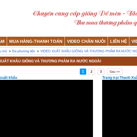
ẨM
MUA HÀNG-THANH TOÁN
VIDEO CHĂN NUÔI
LIÊN HỆ
VI
g chủ
»
Đa phương tiện
»
VIDEO XUẤT KHẨU GIỐNG VÀ THƯƠNG PHẨM RA NƯỚC N
 XUẤT KHẨU GIỐNG VÀ THƯƠNG PHẨM RA NƯỚC NGOÀI
1
2
3
Sau >>
 xuất khẩu
Trang trại Thanh Xu