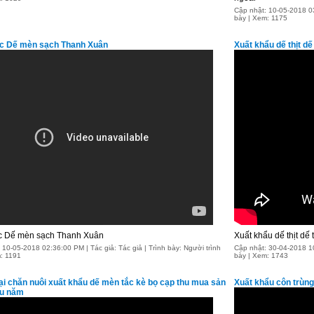
Cập nhật: 10-05-2018 03:
bày | Xem: 1175
c Dế mèn sạch Thanh Xuân
Xuất khẩu dế thịt d
 Dế mèn sạch Thanh Xuân
Xuất khẩu dế thịt dế
 10-05-2018 02:36:00 PM | Tác giả: Tác giả | Trình bày: Người trình
Cập nhật: 30-04-2018 10:
: 1191
bày | Xem: 1743
rại chăn nuôi xuất khẩu dế mèn tắc kè bọ cạp thu mua sản
Xuất khẩu côn trùng
âu năm