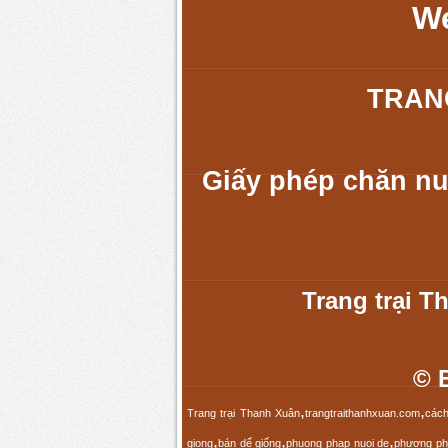
We
TRAN
Giấy phép chăn nu
Trang trại T
© 
,
,
Trang trại Thanh Xuân
trangtraithanhxuan.com
cách
,
,
,
giong
bán dế giống
phuong phap nuoi de
phương ph