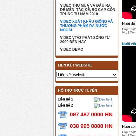
VIDEO THU MUA VÀ ĐẦU RA
DẾ MÈN, TẮC KÈ, BỌ CẠP, CÔN
TRÙNG TỪ NĂM 2018
VIDEO XUẤT KHẨU GIỐNG VÀ
Nuôi dế
THƯƠNG PHẨM RA NƯỚC
Cập nhật:
NGOÀI
bày | Xem
VIDEO VTV2 PHÁT SÓNG TỪ
2009 ĐẾN NAY
Nuôi cô
VIDEO DEMO
LIÊN KẾT WEBSITE
HỖ TRỢ TRỰC TUYẾN
Liên hệ 1
Liên hệ 2
097 487 0000 HN
038 995 8888 HN
Nuôi côn
Cập nhật:
bày | Xe