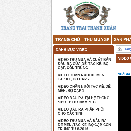
TRANG CHỦ
THU MUA SP
SẢN PH
Tran
DANH MỤC VIDEO
VIDEO
VIDEO THU MUA VÀ XUẤT BÁN
ĐẦU RA CỦA DẾ, TẮC KÈ, BỌ
CẠP, CÔN TRÙNG
Nuôi dế
VIDEO CHĂN NUÔI DẾ MÈN,
TẮC KÈ, BỌ CẠP 2
VIDEO CHĂN NUÔI TẮC KÈ, DẾ
MÈN, BỌ CẠP 1
VIDEO ĐẦU RA TẠI HỆ THỐNG
SIÊU THỊ TỪ NĂM 2012
VIDEO ĐẦU RA PHÂN PHỐI
CHO CÁC TỈNH
VIDEO THU MUA VÀ ĐẦU RA
DẾ MÈN, TẮC KÈ, BỌ CẠP, CÔN
TRÙNG TỪ 8/2016