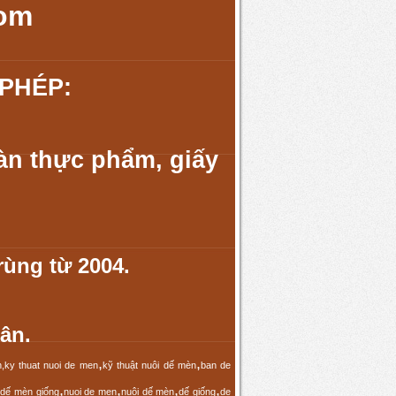
com
PHÉP:
àn thực phẩm, giấy
rùng từ 2004.
ân.
,
,
,ky thuat nuoi de men
kỹ thuật nuôi dế mèn
ban de
,
,
,
,
,
dế mèn giống
nuoi de men
nuôi dế mèn
dế giống
de