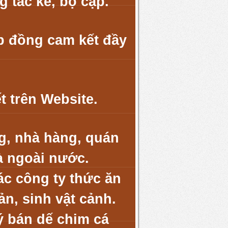
 tắc kè, bọ cạp.
p đồng cam kết đầy
t trên Website.
g, nhà hàng, quán
à ngoài nước.
c công ty thức ăn
ản, sinh vật cảnh.
ý bán dế chim cá