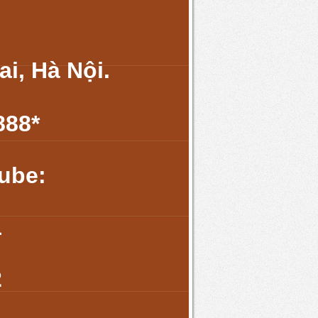
i, Hà Nội.
888
*
tube:
1
2