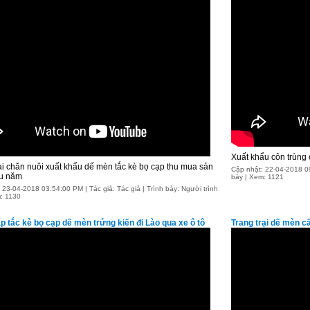
Xuất khẩu côn trùng 
ại chăn nuôi xuất khẩu dế mèn tắc kè bọ cạp thu mua sản
Cập nhật: 22-04-2018 09:
u năm
bày | Xem: 1121
 23-04-2018 03:54:00 PM | Tác giả: Tác giả | Trình bày: Người trình
: 1130
p tắc kè bọ cạp dế mèn trứng kiến đi Lào qua xe ô tô
Trang trại dế mèn c