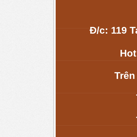
Đ/c: 119 
Hot
Trên