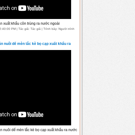
n xuất khẩu côn trùng ra nước ngoài
40:00 PM | Tác giả: Tác giả | Trình bày: Người trình
ân nuôi dế mèn tắc kè bọ cạp xuất khẩu ra
n nuôi dế mèn tắc kè bọ cạp xuất khẩu ra nước