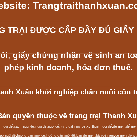
bsite: Trangtraithanhxuan.
G TRẠI ĐƯỢC CẤP ĐẦY ĐỦ GIẤY 
ôi, giấy chứng nhận vệ sinh an to
phép kinh doanh, hóa đơn thuế.
hanh Xuân khởi nghiệp chăn nuôi côn t
Bản quyền thuộc về trang trại Thanh Xu
,
,
,
,
,
,
,
 nuôi dế
cach nuoi de
nuoi de
nuôi dế
ky thuat nuoi de
kỹ thuật nuôi dế
de men
dế mèn
,
,
,
,
,
áp nuôi dế
huong dan nuoi de
hướng dẫn nuôi dế
ban de men
bán dế mèn
de men giong