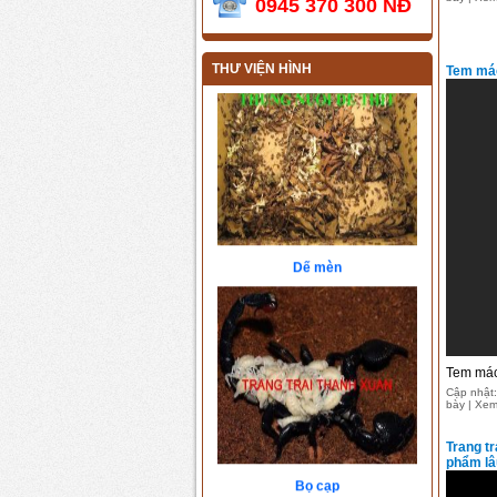
0945 370 300 NĐ
Tắc kè
THƯ VIỆN HÌNH
Tem má
Dế mèn
Tem mác
Cập nhật:
bày | Xem
Trang t
Bọ cạp
phẩm l