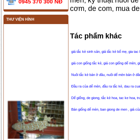
men, kỹ thuật nuôi d
0945 370 300 NĐ
cơm, de com, mua de
THƯ VIỆN HÌNH
Tác phẩm khác
giá tắc kè sinh sản, giá tắc kè bố mẹ, gia tac
giá con giống tắc kè, giá con giống dế mèn, gi
Nuôi tắc kè bán ở đâu, nuôi dế mèn bán ở đâu,
Đầu ra của dế mèn, đầu ra tắc kè, dau ra cu
Dế giống, de giong, tắc kè hoa, tac ke hoa, tr
Bán giống dế mèn, ban giong de men , giá c