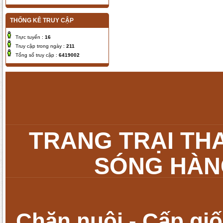
Tắc kè
THỐNG KÊ TRUY CẬP
Trực tuyến :
16
Truy cập trong ngày :
211
Tổng số truy cập :
6419002
Dế mèn
TRANG TRẠI TH
SÓNG HÀNG
Bọ cạp
Chăn nuôi - Cấp giố