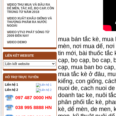
VIDEO THU MUA VÀ ĐẦU RA
DẾ MÈN, TẮC KÈ, BỌ CẠP, CÔN
TRÙNG TỪ NĂM 2018
VIDEO XUẤT KHẨU GIỐNG VÀ
THƯƠNG PHẨM RA NƯỚC
NGOÀI
VIDEO VTV2 PHÁT SÓNG TỪ
2009 ĐẾN NAY
mua bán tắc kè, mua 
VIDEO DEMO
mèn, nơi mua dế, nơi b
tin mới, bài thuốc tắc
LIÊN KẾT WEBSITE
cạp, bọ cạp, bo cap,
cạp, mua ban bo cap,
mua tắc kè ở đâu, mua
HỖ TRỢ TRỰC TUYẾN
kiểng, con giống, các
Liên hệ 1
nuoi de, cach nuoi de
Liên hệ 2
doanh tac ke, nuôi tắ
097 487 0000 HN
phân phối tắc kè, phan
038 995 8888 HN
kè, dế mèn, de men, kỹ