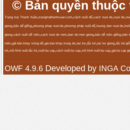
© Bản quyền thuộc v
,
,
,
,
,
Trang trại Thanh Xuân
trangtraithanhxuan.com
cách nuôi dế
cach nuoi de
nuoi de
nu
,
,
,
,
,
giong
bán dế giống
phuong phap nuoi de
phương pháp nuôi dế
huong dan nuoi de
hướ
,
,
,
,
,
giong
cách nuôi dế mèn
cach nuoi de men
ban de men giong
bán dế mèn giống
bán 
,
,
,
,
,
,
mèn
giá bán khay trứng dế
gia ban khay trung de
tac ke
tắc kè
tac ke giong
tắc kè gi
,
,
,
,
,
kè
mô hình nuôi tắc kè
nuôi bọ cạp
cách nuôi bọ cạp
mô hình nuôi bọ cạp
giá bọ cạp g
Developed by
OWF 4.9.6
INGA Co.