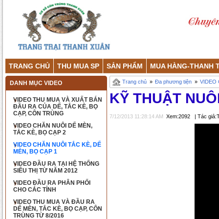
TRANG CHỦ
THU MUA SP
SẢN PHẨM
MUA HÀNG-THANH 
Trang chủ
»
Đa phương tiện
»
VIDEO 
DANH MỤC VIDEO
KỸ THUẬT NUÔI
VIDEO THU MUA VÀ XUẤT BÁN
ĐẦU RA CỦA DẾ, TẮC KÈ, BỌ
CẠP, CÔN TRÙNG
7/12/2013 11:28:14 AM
Xem:2092
| Tác giả:
VIDEO CHĂN NUÔI DẾ MÈN,
TẮC KÈ, BỌ CẠP 2
VIDEO CHĂN NUÔI TẮC KÈ, DẾ
MÈN, BỌ CẠP 1
VIDEO ĐẦU RA TẠI HỆ THỐNG
SIÊU THỊ TỪ NĂM 2012
VIDEO ĐẦU RA PHÂN PHỐI
CHO CÁC TỈNH
VIDEO THU MUA VÀ ĐẦU RA
DẾ MÈN, TẮC KÈ, BỌ CẠP, CÔN
TRÙNG TỪ 8/2016