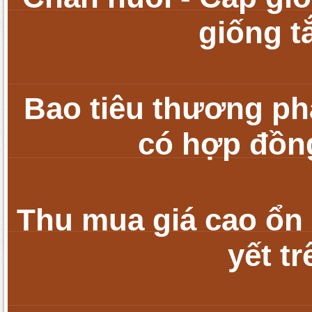
giống t
Bao tiêu thương ph
có h
ợp đồng
Thu mua giá cao ổn 
yết t