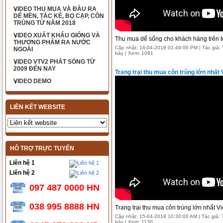
VIDEO THU MUA VÀ ĐẦU RA
DẾ MÈN, TẮC KÈ, BỌ CẠP, CÔN
TRÙNG TỪ NĂM 2018
VIDEO XUẤT KHẨU GIỐNG VÀ
Thu mua dế sống cho khách hàng trên 
THƯƠNG PHẨM RA NƯỚC
Cập nhật: 16-04-2018 01:49:00 PM | Tác giả: T
NGOÀI
bày | Xem: 1091
VIDEO VTV2 PHÁT SÓNG TỪ
2009 ĐẾN NAY
Trang trại thu mua côn trùng lớn nhất
VIDEO DEMO
LIÊN KẾT WEBSITE
HỖ TRỢ TRỰC TUYẾN
Liên hệ 1
Liên hệ 2
097 487 0000 HN
038 995 8888 HN
Trang trại thu mua côn trùng lớn nhất V
Cập nhật: 15-04-2018 10:30:00 AM | Tác giả: T
Tắc kè
bày | Xem: 1130