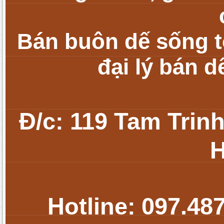
Bán buôn dế sống tớ
đại lý bán d
Đ/c: 119 Tam Trin
H
Hotline:
097.48