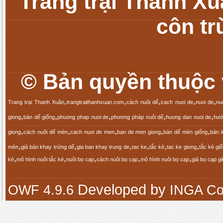
Trang trại Thanh Xu
côn tr
© Bản quyền thuộc v
,
,
,
,
,
Trang trại Thanh Xuân
trangtraithanhxuan.com
cách nuôi dế
cach nuoi de
nuoi de
nu
,
,
,
,
,
giong
bán dế giống
phuong phap nuoi de
phương pháp nuôi dế
huong dan nuoi de
hướ
,
,
,
,
,
giong
cách nuôi dế mèn
cach nuoi de men
ban de men giong
bán dế mèn giống
bán 
,
,
,
,
,
,
mèn
giá bán khay trứng dế
gia ban khay trung de
tac ke
tắc kè
tac ke giong
tắc kè gi
,
,
,
,
,
kè
mô hình nuôi tắc kè
nuôi bọ cạp
cách nuôi bọ cạp
mô hình nuôi bọ cạp
giá bọ cạp g
Developed by
OWF 4.9.6
INGA Co.