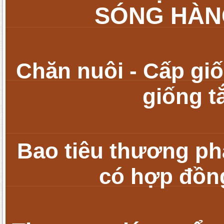
SÓNG HÀNG
Chăn nuôi - Cấp giố
giống t
Bao tiêu thương ph
có h
ợp đồng