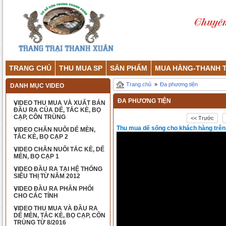
TRANG CHỦ
THU MUA SP
SẢN PHẨM
MUA HÀNG-THANH 
Trang chủ
»
Đa phương tiện
DANH MỤC VIDEO
ĐA PHƯƠNG TIỆN
VIDEO THU MUA VÀ XUẤT BÁN
ĐẦU RA CỦA DẾ, TẮC KÈ, BỌ
CẠP, CÔN TRÙNG
<< Trước
Thu mua dế sống cho khách hàng trên
VIDEO CHĂN NUÔI DẾ MÈN,
TẮC KÈ, BỌ CẠP 2
VIDEO CHĂN NUÔI TẮC KÈ, DẾ
MÈN, BỌ CẠP 1
VIDEO ĐẦU RA TẠI HỆ THỐNG
SIÊU THỊ TỪ NĂM 2012
VIDEO ĐẦU RA PHÂN PHỐI
CHO CÁC TỈNH
VIDEO THU MUA VÀ ĐẦU RA
DẾ MÈN, TẮC KÈ, BỌ CẠP, CÔN
TRÙNG TỪ 8/2016