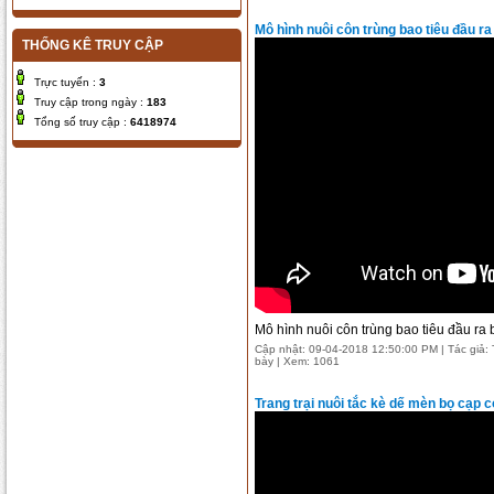
Mô hình nuôi côn trùng bao tiêu đầu r
THỐNG KÊ TRUY CẬP
Trực tuyến :
3
Truy cập trong ngày :
183
Tổng số truy cập :
6418974
Mô hình nuôi côn trùng bao tiêu đầu ra
Cập nhật: 09-04-2018 12:50:00 PM | Tác giả: T
bày | Xem: 1061
Trang trại nuôi tắc kè dế mèn bọ cạp c