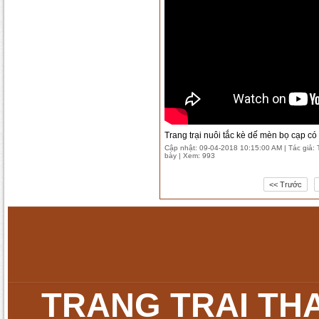
Trang trại nuôi tắc kè dế mèn bọ cạp có
Cập nhật: 09-04-2018 10:15:00 AM | Tác giả: T
bày | Xem: 993
<< Trước
TRANG TRẠI TH